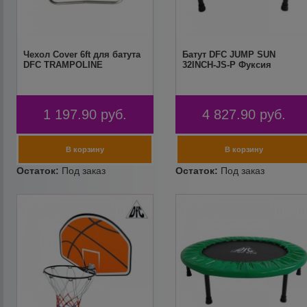
Чехол Cover 6ft для батута
Батут DFC JUMP SUN
DFC TRAMPOLINE
32INCH-JS-P Фуксия
1 197.90
руб.
4 827.90
руб.