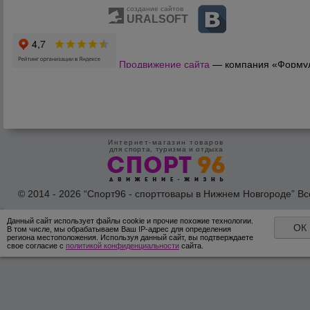
создание сайтов
URALSOFT
Продвижение сайта
— компания «Форму
Продаж»
Интернет-магазин товаров
для спорта, туризма и отдыха
© 2014 - 2026 “Спорт96 - спорттовары в Нижнем Новгороде” Вс
права защишены /
Оферта
/
Согласие на обработку персональн
данных
Данный сайт использует файлы cookie и прочие похожие технологии.
ОК
В том числе, мы обрабатываем Ваш IP-адрес для определения
региона местоположения. Используя данный сайт, вы подтверждаете
свое согласие с
политикой конфиденциальности
сайта.