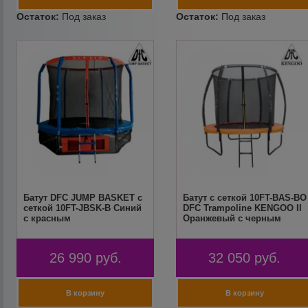
Батут DFC JUMP BASKET с
Батут с сеткой 10FT-BAS-BO
сеткой 10FT-JBSK-B Синий
DFC Trampoline KENGOO II
с красным
Оранжевый с черным
26 990
руб.
32 050
руб.