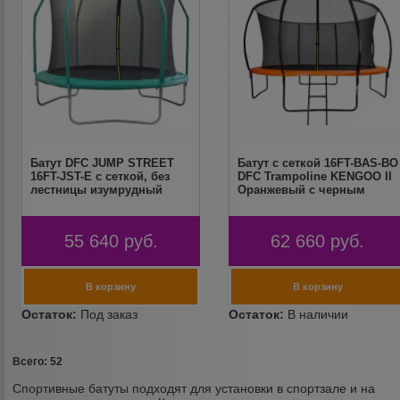
Батут DFC JUMP STREET
Батут с сеткой 16FT-BAS-BO
16FT-JST-E c сеткой, без
DFC Trampoline KENGOO II
лестницы изумрудный
Оранжевый с черным
55 640
руб.
62 660
руб.
Всего: 52
Спортивные батуты подходят для установки в спортзале и на