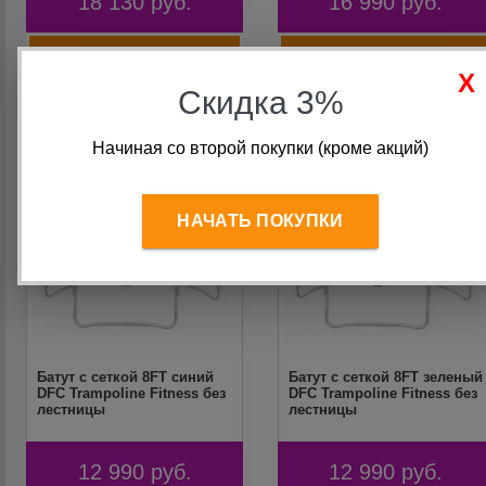
18 130
руб.
16 990
руб.
Скидка 3%
Начиная со второй покупки (кроме акций)
НАЧАТЬ ПОКУПКИ
Батут с сеткой 8FT синий
Батут с сеткой 8FT зеленый
DFC Trampoline Fitness без
DFC Trampoline Fitness без
лестницы
лестницы
12 990
руб.
12 990
руб.