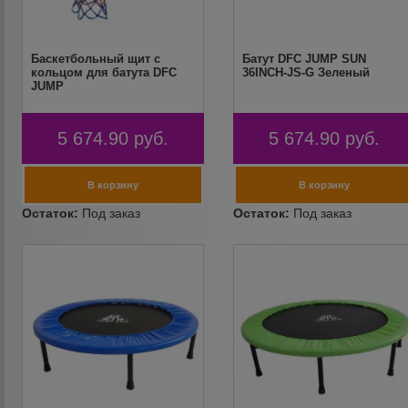
Баскетбольный щит с
Батут DFC JUMP SUN
кольцом для батута DFC
36INCH-JS-G Зеленый
JUMP
5 674.90
руб.
5 674.90
руб.