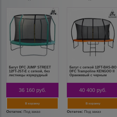
Батут DFC JUMP STREET
Батут с сеткой 12FT-BAS-BO
12FT-JST-E c сеткой, без
DFC Trampoline KENGOO II
лестницы изумрудный
Оранжевый с черным
36 160
руб.
40 400
руб.