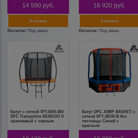
14 590
руб.
16 920
руб.
Батут с сеткой 5FT-BAS-BO
Батут DFC JUMP BASKET с
DFC Trampoline KENGOO II
сеткой 6FT-JBSK-B без
оранжевый с черным
лестницы Синий с
красным