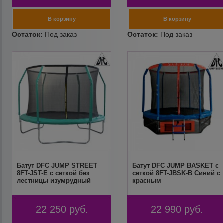
Батут DFC JUMP STREET
Батут DFC JUMP BASKET с
8FT-JST-E c сеткой без
сеткой 8FT-JBSK-B Синий с
лестницы изумрудный
красным
22 250
руб.
22 990
руб.