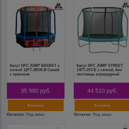
Батут DFC JUMP BASKET с
Батут DFC JUMP STREET
сеткой 12FT-JBSK-B Синий
14FT-JST-E c сеткой, без
с красным
лестницы изумрудный
35 990
руб.
44 510
руб.