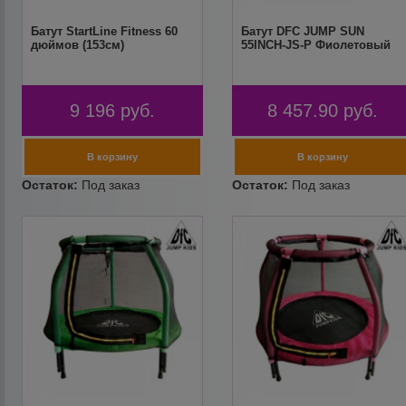
Батут StartLine Fitness 60
Батут DFC JUMP SUN
дюймов (153см)
55INCH-JS-P Фиолетовый
9 196
руб.
8 457.90
руб.