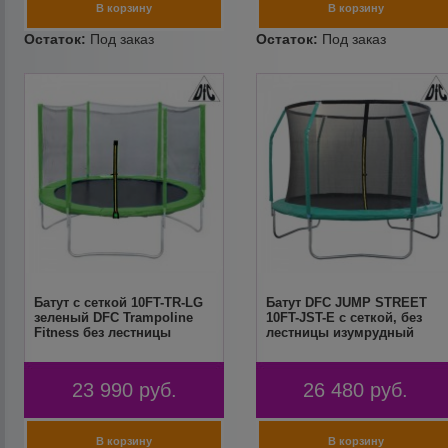
Батут с сеткой 10FT-TR-LG
Батут DFC JUMP STREET
зеленый DFC Trampoline
10FT-JST-E c сеткой, без
Fitness без лестницы
лестницы изумрудный
23 990
руб.
26 480
руб.