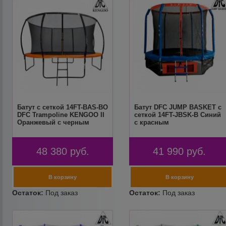
Батут с сеткой 14FT-BAS-BO
Батут DFC JUMP BASKET с
DFC Trampoline KENGOO II
сеткой 14FT-JBSK-B Синий
Оранжевый с черным
с красным
48 380
руб.
41 990
руб.